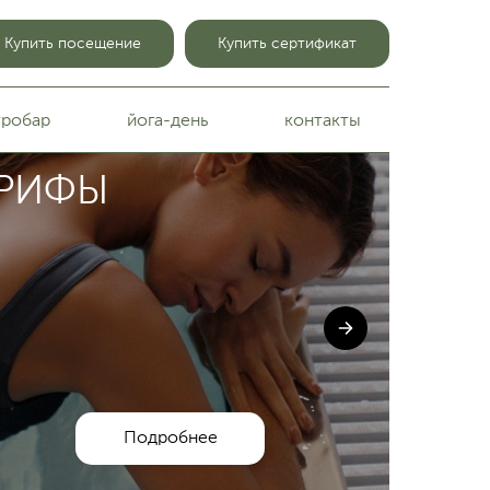
Купить посещение
Купить сертификат
тробар
йога-день
контакты
АРИФЫ
Подробнее