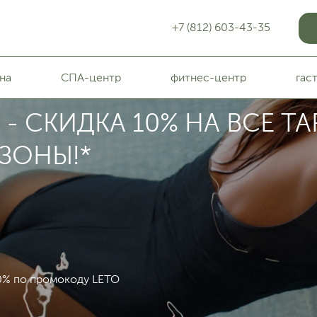
+7 (812) 603-43-35
на
СПА-центр
фитнес-центр
гас
- СКИДКА 10% НА ВСЕ Т
ЗОНЫ!*
 10% по промокоду LETO